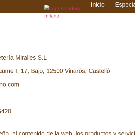
Inicio
Especi
ería Miralles S.L
aume I, 17, Bajo, 12500 Vinaròs, Castelló
ano.com
85420
seño, el contenido de la web, los productos y servi